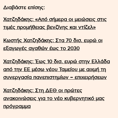
Διαβάστε επίσης:
Χατζηδάκης: «Από σήμερα οι μειώσεις στις
τιμές προμήθειας βενζίνης και ντίζελ»
Kωστής Χατζηδάκης: Στα 70 δισ. ευρώ οι
εξαγωγές αγαθών έως το 2030
Χατζηδάκης: Έως 10 δισ. ευρώ στην Ελλάδα
από την ΕΕ μέσω νέου Ταμείου με αιχμή τη
συνεργασία πανεπιστημίων – επιχειρήσεων
Χατζηδάκης: Στη ΔΕΘ οι πρώτες
ανακοινώσεις για το νέο κυβερνητικό μας
πρόγραμμα