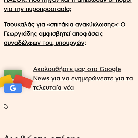
ΠΑΣΟΚ: Πού πήγαν και τι απέδωσαν οι πόροι
για την πυροπροστασία;
Τσουκαλάς για «σπιτάκια ανακύκλωσης»: Ο
Γεωργιάδης αμφισβητεί αποφάσεις
συναδέλφων του, υπουργών;
Ακολουθήστε μας στο Google
News για να ενημερώνεστε για τα
τελευταία νέα
Διαβάστε επίσης