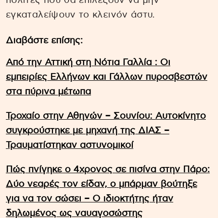
πολίτες που θα επιλέξουν να μην
εγκαταλείψουν το κλεινόν άστυ.
Διαβάστε επίσης:
Από την Αττική στη Νότια Γαλλία : Οι
εμπειρίες Ελλήνων και Γάλλων πυροσβεστών
στα πύρινα μέτωπα
Τροχαίο στην Αθηνών – Σουνίου: Αυτοκίνητο
συγκρούστηκε με μηχανή της ΔΙΑΣ –
Τραυματίστηκαν αστυνομικοί
Πώς πνίγηκε ο 4χρονος σε πισίνα στην Πάρο:
Δύο νεαρές τον είδαν, ο μπάρμαν βούτηξε
για να τον σώσει – Ο ιδιοκτήτης ήταν
δηλωμένος ως ναυαγοσώστης