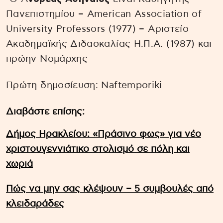
Πανεπιστημίου – American Association of
University Professors (1977) – Αριστείο
Ακαδημαϊκής Διδασκαλίας Η.Π.Α. (1987) και
πρώην Νομάρχης
Πρώτη δημοσίευση: Naftemporiki
Διαβάστε επίσης:
Δήμος Ηρακλείου: «Πράσινο φως» για νέο
χριστουγεννιάτικο στολισμό σε πόλη και
χωριά
Πώς να μην σας κλέψουν – 5 συμβουλές από
κλειδαράδες