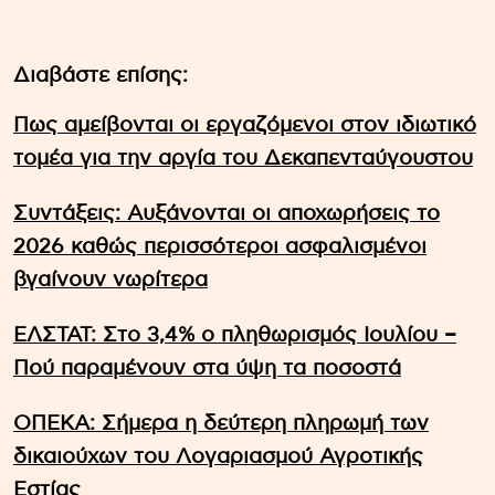
Διαβάστε επίσης:
Πως αμείβονται οι εργαζόμενοι στον ιδιωτικό
τομέα για την αργία του Δεκαπενταύγουστου
Συντάξεις: Αυξάνονται οι αποχωρήσεις το
2026 καθώς περισσότεροι ασφαλισμένοι
βγαίνουν νωρίτερα
ΕΛΣΤΑΤ: Στο 3,4% ο πληθωρισμός Ιουλίου –
Πού παραμένουν στα ύψη τα ποσοστά
ΟΠΕΚΑ: Σήμερα η δεύτερη πληρωμή των
δικαιούχων του Λογαριασμού Αγροτικής
Εστίας