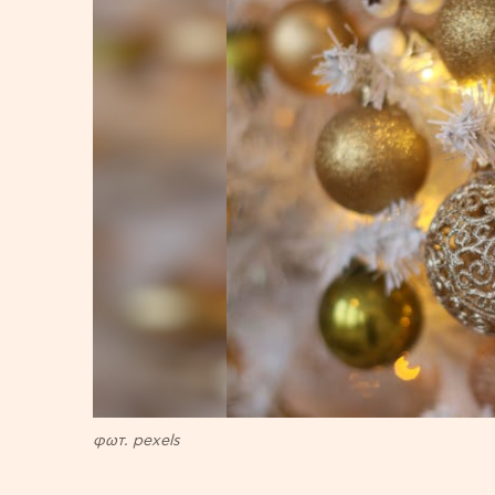
φωτ. pexels