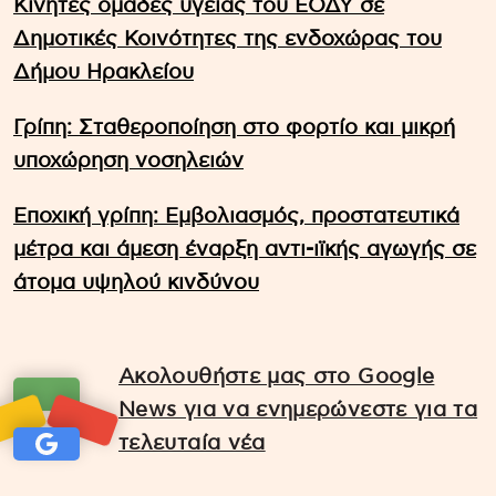
Κινητές ομάδες υγείας του ΕΟΔΥ σε
Δημοτικές Κοινότητες της ενδοχώρας του
Δήμου Ηρακλείου
Γρίπη: Σταθεροποίηση στο φορτίο και μικρή
υποχώρηση νοσηλειών
Εποχική γρίπη: Εμβολιασμός, προστατευτικά
μέτρα και άμεση έναρξη αντι-ιϊκής αγωγής σε
άτομα υψηλού κινδύνου
Ακολουθήστε μας στο Google
News για να ενημερώνεστε για τα
τελευταία νέα