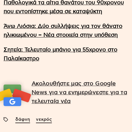
Παθολογικά τα αίτια θανάτου του 90χρονου
που εντοπίστηκε μέσα σε καταψύκτη
Άνω Λιόσια: Δύο συλλήψεις για τον θάνατο
ηλικιωμένου – Νέα στοιχεία στην υπόθεση
Σητεία: Τελευταίο μπάνιο για 55χρονο στο
Παλαίκαστρο
Ακολουθήστε μας στο Google
News για να ενημερώνεστε για τα
τελευταία νέα
δάφνη
νεκρός