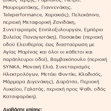
(οίκος Τερζής, Ράμπαλος, Μετρό,
Μαυροματάκης, Γιαννενάκης,
Teleperformance, Χαρακιάς), Πελεκάπινα,
περιοχή Μεταφορική Ζανιδάκη,
Συνεταιρισμός Επιπλοξυλουργών, Εμπόριο
Ξυλείας Παναγιωτάκη), Πασακάκι (περιοχή
οδού Ελευθερίας έως διασταύρωση με
Αγίας Μαρίνας και όλοι οι κάθετοι και
παράπλευροι οδοί), Βαμβακόπουλο (περιοχή
SYNKA, Μοναχή Ελιά, Συνεταιρισμός
Ηλεκτρολόγων, Μετόχι Φυντίκι, Κλαδισός,
Μάρμαρα Διγενάκης), Δαράτσο, Περιοχή
Λυκείου, Γαλατάς, περιοχή προς Ψαθι, οδός
Κατσιφαράκη).
Διαβάστε επίσης: