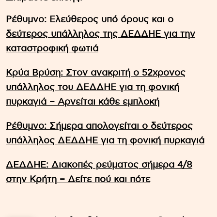
Ρέθυμνο: Ελεύθερος υπό όρους και ο
δεύτερος υπάλληλος της ΔΕΔΔΗΕ για την
καταστροφική φωτιά
Κρύα Βρύση: Στον ανακριτή ο 52χρονος
υπάλληλος του ΔΕΔΔΗΕ για τη φονική
πυρκαγιά – Αρνείται κάθε εμπλοκή
Ρέθυμνο: Σήμερα απολογείται ο δεύτερος
υπάλληλος ΔΕΔΔΗΕ για τη φονική πυρκαγιά
ΔΕΔΔΗΕ: Διακοπές ρεύματος σήμερα 4/8
στην Κρήτη – Δείτε πού και πότε