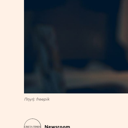
Πηγή: freepik
Newsroom