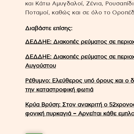
και Κάτω Αμυγδαλοί, Ζένια, Ρουσαπίδ
Ποταμοί, καθώς και σε όλο το Οροπέδ
Διαβάστε επίσης:
ΔΕΔΔΗΕ: Διακοπές ρεύματος σε περιοχ
ΔΕΔΔΗΕ: Διακοπές ρεύματος σε περιοχ
Αυγούστου
Ρέθυμνο: Ελεύθερος υπό όρους και ο 
την καταστροφική φωτιά
Κρύα Βρύση: Στον ανακριτή ο 52χρονο
φονική πυρκαγιά – Αρνείται κάθε εμπλ