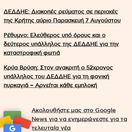
ΔΕΔΔΗΕ: Διακοπές ρεύματος σε περιοχές
της Κρήτης αύριο Παρασκευή 7 Αυγούστου
Ρέθυμνο: Ελεύθερος υπό όρους και ο
δεύτερος υπάλληλος της ΔΕΔΔΗΕ για την
καταστροφική φωτιά
Κρύα Βρύση: Στον ανακριτή ο 52χρονος
υπάλληλος του ΔΕΔΔΗΕ για τη φονική
πυρκαγιά – Αρνείται κάθε εμπλοκή
Ακολουθήστε μας στο Google
News για να ενημερώνεστε για τα
τελευταία νέα