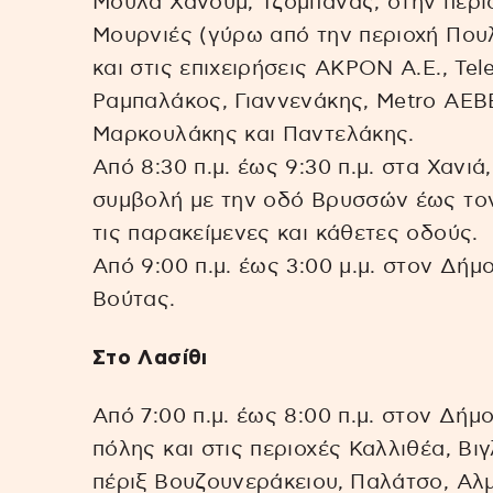
Μούλα Χανούμ, Τζομπανάς, στην περι
Μουρνιές (γύρω από την περιοχή Που
και στις επιχειρήσεις ΑΚΡΟΝ Α.Ε., Tel
Ραμπαλάκος, Γιαννενάκης, Metro ΑΕΒ
Μαρκουλάκης και Παντελάκης.
Από 8:30 π.μ. έως 9:30 π.μ. στα Χανι
συμβολή με την οδό Βρυσσών έως τον
τις παρακείμενες και κάθετες οδούς.
Από 9:00 π.μ. έως 3:00 μ.μ. στον Δήμ
Βούτας.
Στο Λασίθι
Από 7:00 π.μ. έως 8:00 π.μ. στον Δήμ
πόλης και στις περιοχές Καλλιθέα, Βι
πέριξ Βουζουνεράκειου, Παλάτσο, Αλμ