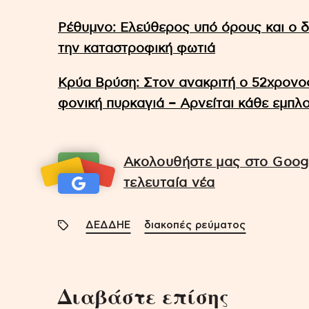
Ρέθυμνο: Ελεύθερος υπό όρους και ο 
την καταστροφική φωτιά
Κρύα Βρύση: Στον ανακριτή ο 52χρονο
φονική πυρκαγιά – Αρνείται κάθε εμπλ
Ακολουθήστε μας στο Googl
τελευταία νέα
ΔΕΔΔΗΕ
διακοπές ρεύματος
Διαβάστε επίσης