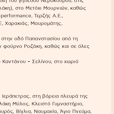
οχή του γηπέδου Νεροκούρου, στις
λάκη), στο Μετόχι Μουρνιών, καθώς
eperformance, Τερζής Α.Ε.,
Ε, Χαρακιάς, Μαυρομάτης,
ά, στην οδό Παπανστασίου από τη
 φούρνο Ροζάκη, καθώς και σε όλες
ο Καντάνου – Σελίνου, στο χωριό
ο Ιεράπετρας, στη βόρεια πλευρά της
γλάκη Μύλος, Κλειστό Γυμναστήριο,
υρός, Βίγλια, Ναυμαχία, Άγιο Πνεύμα,