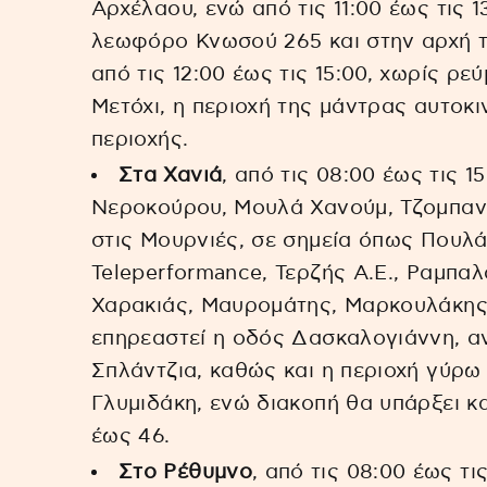
Αρχέλαου, ενώ από τις 11:00 έως τις 
λεωφόρο Κνωσού 265 και στην αρχή τ
από τις 12:00 έως τις 15:00, χωρίς ρ
Μετόχι, η περιοχή της μάντρας αυτοκι
περιοχής.
Στα Χανιά
, από τις 08:00 έως τις 1
Νεροκούρου, Μουλά Χανούμ, Τζομπαν
στις Μουρνιές, σε σημεία όπως Πουλά
Teleperformance, Τερζής Α.Ε., Ραμπα
Χαρακιάς, Μαυρομάτης, Μαρκουλάκης 
επηρεαστεί η οδός Δασκαλογιάννη, αν
Σπλάντζια, καθώς και η περιοχή γύρω
Γλυμιδάκη, ενώ διακοπή θα υπάρξει κα
έως 46.
Στο Ρέθυμνο
, από τις 08:00 έως τ