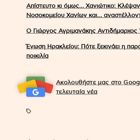
Απίστευτο κι όμως… Χανιώτικο: Κλέψαν
Νοσοκομείου Χανίων και… αναστέλλοντ
Ο Γιώργος Αγριμανάκης Αντιδήμαρχος 
Ένωση Ηρακλείου: Πότε ξεκινάει η παρ
ποικιλία
Ακολουθήστε μας στο Googl
τελευταία νέα