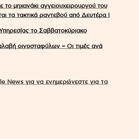
ε το μηχανάκι αγγειουχειρουργού του
αι τα τακτικά ραντεβού από Δευτέρα !
Υπηρεσίας το Σαββατοκύριακο
αλαβή οινοσταφύλων – Οι τιμές ανά
e News για να ενημερώνεστε για τα