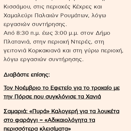
Κισσάμου, στις περιοχές Κέχρες και
Χαμαλεύρι Παλαιών Ρουμάτων, λόγω
εργασιών συντήρησης.
Από 8:30 π.μ. έως 3:00 μ.μ. στον Δήμο
Πλατανιά, στην περιοχή Ντερές, στη
γειτονιά Κορκακιανά και στη γύρω περιοχή,
λόγω εργασιών συντήρησης.
Διαβάστε επίσης:
Τον Νοέμβριο το Εφετείο για το τροχαίο με
την Πόρσε που συγκλόνισε τα Χανιά
Σαμαριά: «Πυρά» Καλογερή για τα λουκέτα
στο φαράγγι – «Αδικαιολόγητα τα
περισσότερα κλεισίματα»