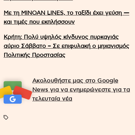
Με τη MINOAN LINES, το ταξίδι έχει γεύση —
και τιμές που εκπλήσσουν
Κρήτη: Πολύ υψηλός κίνδυνος πυρκαγιάς
αύριο Σάββατο – Σε επιφυλακή ο μηχανισμός
Πολιτικής Προστασίας
Ακολουθήστε μας στο Google
News για να ενημερώνεστε για τα
τελευταία νέα