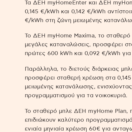
Τα ΔΕΗ myHomeEnter και ΔΕΗ myHom
0,145 €/kWh και 0,142 €/kWh αντίστοι
€/kWh στη ζώνη μειωμένης κατανάλω
Το ΔΕΗ myHome Maxima, το σταθερό 
μεγάλες καταναλώσεις, προσφέρει στ
πρώτες 600 kWh και 0,092 €/kWh γι
Παράλληλα, το διετούς διάρκειας μπ
προσφέρει σταθερή χρέωση στα 0,145
μειωμένης κατανάλωσης, ενισχύοντα
προγραμματισμού για τα νοικοκυριά.
Το σταθερό μπλε ΔΕΗ myHome Plan, π
επιδιώκουν καλύτερο προγραμματισμό
ενιαία μηνιαία χρέωση 60€ για ανταγ