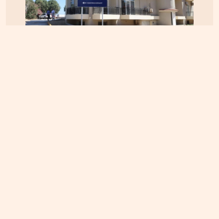
ΚΡΗΤΗ
04.08.2026, 12:12
Κτηματολόγιο στην Κρήτη: Έληξε η προθεσμία,
παραμένουν τα προβλήματα – Ζητούν παράταση
έως το τέλος του 2026