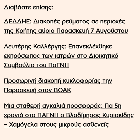
Διαβάστε επίσης:
ΔΕΔΔΗΕ: Διακοπές ρεύματος σε περιοχές
της Κρήτης αύριο Παρασκευή 7 Αυγούστου
Λευτέρης Καλλέργης: Επανεκλέχθηκε
εκπρόσωπος των ιατρών στο Διοικητικό
Συμβούλιο του ΠαΓΝΗ
Προσωρινή διακοπή κυκλοφορίας την
Παρασκευή στον ΒΟΑΚ
Μια σταθερή αγκαλιά προσφοράς: Για 5η
χρονιά στο ΠΑΓΝΗ ο Βλαδίμηρος Κυριακίδης
– Χαμόγελα στους μικρούς ασθενείς