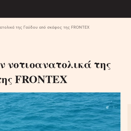
ατολικά της Γαύδου από σκάφος της FRONTEX
 νοτιοανατολικά της
 της FRONTEX