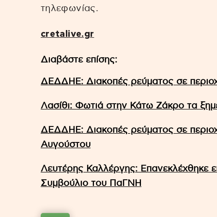
τηλεφωνίας.
cretalive.gr
Διαβάστε επίσης:
ΔΕΔΔΗΕ: Διακοπές ρεύματος σε περιοχ
Λασίθι: Φωτιά στην Κάτω Ζάκρο τα ξη
ΔΕΔΔΗΕ: Διακοπές ρεύματος σε περιοχ
Αυγούστου
Λευτέρης Καλλέργης: Επανεκλέχθηκε ε
Συμβούλιο του ΠαΓΝΗ