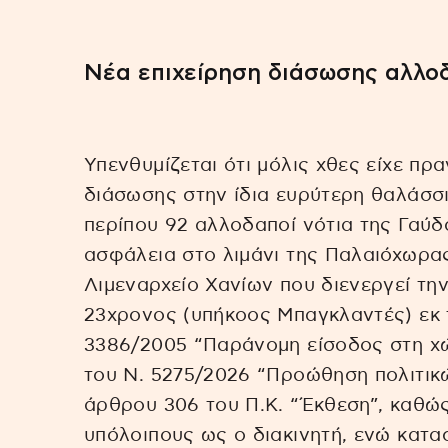
Νέα επιχείρηση διάσωσης αλλο
Υπενθυμίζεται ότι μόλις χθες είχε πρ
διάσωσης στην ίδια ευρύτερη θαλάσσι
περίπου 92 αλλοδαποί νότια της Γαύδ
ασφάλεια στο λιμάνι της Παλαιόχωρας
Λιμεναρχείο Χανίων που διενεργεί τ
23χρονος (υπήκοος Μπαγκλαντές) εκ
3386/2005 “Παράνομη είσοδος στη χώ
του Ν. 5275/2026 “Προώθηση πολιτικ
άρθρου 306 του Π.Κ. “Έκθεση”, καθώ
υπόλοιπους ως ο διακινητή, ενώ κατα