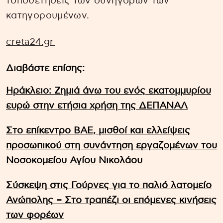
τοποθετήσεις των συνηγόρων των
κατηγορουμένων.
creta24.gr
Διαβάστε επίσης:
Ηράκλειο: Ζημιά άνω του ενός εκατομμυρίου
ευρώ στην ετήσια χρήση της ΔΕΠΑΝΑΛ
Στο επίκεντρο ΒΑΕ, μισθοί και ελλείψεις
προσωπικού στη συνάντηση εργαζομένων του
Νοσοκομείου Αγίου Νικολάου
Σύσκεψη στις Γούρνες για το παλιό λατομείο
Ανώπολης – Στο τραπέζι οι επόμενες κινήσεις
των φορέων