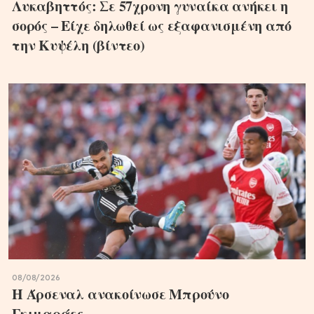
Λυκαβηττός: Σε 57χρονη γυναίκα ανήκει η
σορός – Είχε δηλωθεί ως εξαφανισμένη από
την Κυψέλη (βίντεο)
08/08/2026
Η Άρσεναλ ανακοίνωσε Μπρούνο
Γκιμαράες