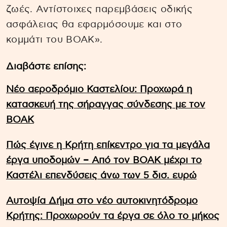
ζωές. Αντίστοιχες παρεμβάσεις οδικής
ασφάλειας θα εφαρμόσουμε και στο
κομμάτι του ΒΟΑΚ».
Διαβάστε επίσης:
Νέο αεροδρόμιο Καστελίου: Προχωρά η
κατασκευή της σήραγγας σύνδεσης με τον
ΒΟΑΚ
Πώς έγινε η Κρήτη επίκεντρο για τα μεγάλα
έργα υποδομών – Από τον ΒΟΑΚ μέχρι το
Καστέλι επενδύσεις άνω των 5 δισ. ευρώ
Αυτοψία Δήμα στο νέο αυτοκινητόδρομο
Κρήτης: Προχωρούν τα έργα σε όλο το μήκος