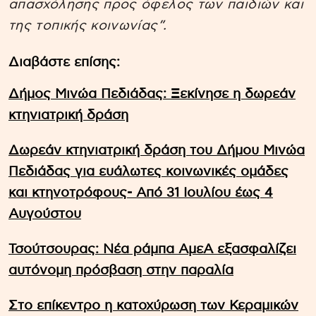
απασχόλησης προς όφελος των παιδιών και
της τοπικής κοινωνίας”.
Διαβάστε επίσης:
Δήμος Μινώα Πεδιάδας: Ξεκίνησε η δωρεάν
κτηνιατρική δράση
Δωρεάν κτηνιατρική δράση του Δήμου Μινώα
Πεδιάδας για ευάλωτες κοινωνικές ομάδες
και κτηνοτρόφους- Από 31 Ιουλίου έως 4
Αυγούστου
Τσούτσουρας: Νέα ράμπα ΑμεΑ εξασφαλίζει
αυτόνομη πρόσβαση στην παραλία
Στο επίκεντρο η κατοχύρωση των Κεραμικών