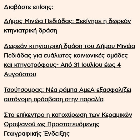
Διαβάστε επίσης:
Δήμος Μινώα Πεδιάδας: Ξεκίνησε η δωρεάν
κτηνιατρική δράση
Δωρεάν κτηνιατρική δράση του Δήμου Μινώα
Πεδιάδας για ευάλωτες κοινωνικές ομάδες
και κτηνοτρόφους- Από 31 Ιουλίου έως 4
Αυγούστου
Τσούτσουρας: Νέα ράμπα ΑμεΑ εξασφαλίζει
αυτόνομη πρόσβαση στην παραλία
Στο επίκεντρο η κατοχύρωση των Κεραμικών
Θραψανού ως Προστατευόμενης
Γεωγραφικής Ένδειξης