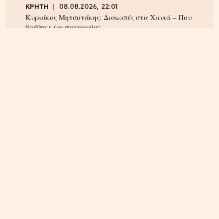
ΚΡΗΤΗ
08.08.2026, 22:01
Κυριάκος Μητσοτάκης: Διακοπές στα Χανιά – Που
βρέθηκε (φωτογραφία)
ΚΡΗΤΗ
08.08.2026, 17:37
Φαράγγι του Τράφουλα: Τραυματισμός
περιπατητή – Έσπευσαν δυνάμεις της
Πυροσβεστικής