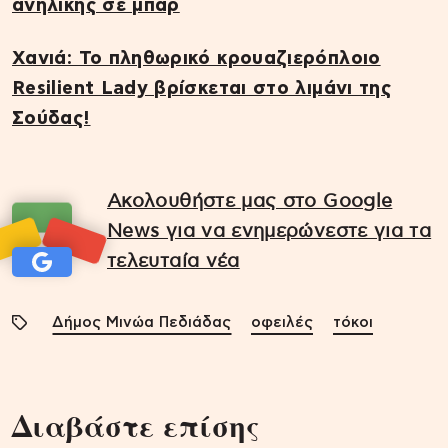
ανήλικης σε μπαρ
Χανιά: Το πληθωρικό κρουαζιερόπλοιο
Resilient Lady βρίσκεται στο λιμάνι της
Σούδας!
Ακολουθήστε μας στο Google
News για να ενημερώνεστε για τα
τελευταία νέα
Δήμος Μινώα Πεδιάδας
οφειλές
τόκοι
Διαβάστε επίσης