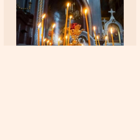
ΠΝΕΥΜΑΤΙΚΑ
22.04.2025, 10:20
Οι Άγιοι του 21ου αιώνα – Οι αγιοκατατάξεις των
τελευταίων 4 ετών – Ανάμεσα τους και ένας
Κρητικός