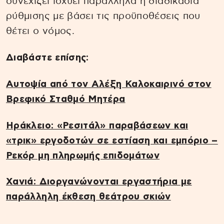
συνεχίζει ισχύει παράλληλα η διαδικασία
ρύθμισης με βάσει τις προϋποθέσεις που
θέτει ο νόμος.
Διαβάστε επίσης:
Αυτοψία από τον Αλέξη Καλοκαιρινό στον
Βρεφικό Σταθμό Μητέρα
Ηράκλειο: «Ρεσιτάλ» παραβάσεων και
«τρικ» εργοδοτών σε εστίαση και εμπόριο –
Ρεκόρ μη πληρωμής επιδομάτων
Χανιά: Διοργανώνονται εργαστήρια με
παράλληλη έκθεση θεάτρου σκιών