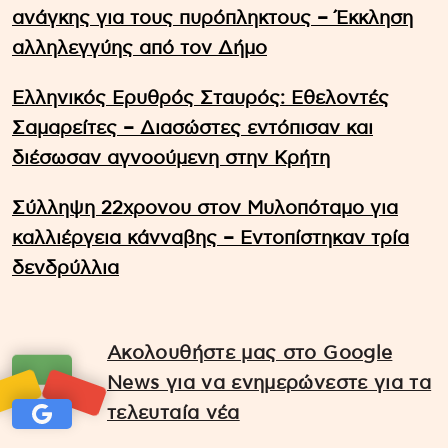
ανάγκης για τους πυρόπληκτους – Έκκληση
αλληλεγγύης από τον Δήμο
Ελληνικός Ερυθρός Σταυρός: Εθελοντές
Σαμαρείτες – Διασώστες εντόπισαν και
διέσωσαν αγνοούμενη στην Κρήτη
Σύλληψη 22χρονου στον Μυλοπόταμο για
καλλιέργεια κάνναβης – Εντοπίστηκαν τρία
δενδρύλλια
Ακολουθήστε μας στο Google
News για να ενημερώνεστε για τα
τελευταία νέα