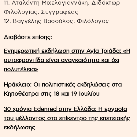
11. Αταλάντη Μιχελογιαννάκη, Διδάκτωρ
Φιλολογίας, Συγγραφέας
12. Βαγγέλης Βασσάλος, Φιλόλογος
Διαβάστε επίσης:
Ενημερωτική εκδήλωση στην Αγία Τριάδα: «Η
αυτοφροντίδα είναι αναγκαιότητα και όχι
πολυτέλεια»
Ηράκλειο: Οι πολιτιστικές εκδηλώσεις στα
Κηποθέατρα στις 18 και 19 Ιουλίου
30 χρόνια Edenred στην Ελλάδα: Η εργασία
του μέλλοντος στο επίκεντρο της επετειακής
εκδήλωσης