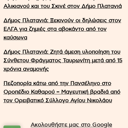
Αλικιανού και του Σκινέ στον Δήμο Πλατανιά
Δήμος Πλατανιά: Ξεκινούν οι δηλώσεις στον
ΕΛΓΑ για ζημιές στα αβοκάντο από τον
καύσωνα
Δήμος Πλατανιά: Ζητά άμεση υλοποίηση του
Σύνθετου Φράγματος Ταυρωνίτη μετά από 15
χρόνια αναμονής
Πεζοπορία κάτω από την Πανσέληνο στο
Οροπέδιο Καθαρού – Μαγευτική βραδιά από
τον Ορειβατικό Σύλλογο Αγίου Νικολάου
Ακολουθήστε μας στο Google