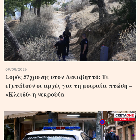
09/08/2026
Σορός 57χρονης στον Λυκαβηττό: Τι
εξετάζουν οι αρχές για τη μοιραία πτώση –
«Κλειδί» η νεκροψία