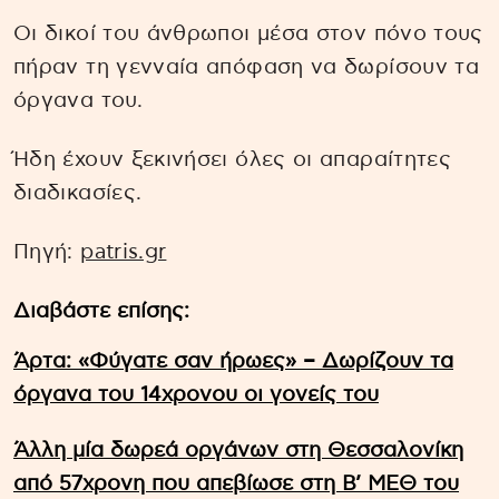
Οι δικοί του άνθρωποι μέσα στον πόνο τους
πήραν τη γενναία απόφαση να δωρίσουν τα
όργανα του.
Ήδη έχουν ξεκινήσει όλες οι απαραίτητες
διαδικασίες.
Πηγή:
patris.gr
Διαβάστε επίσης:
Άρτα: «Φύγατε σαν ήρωες» – Δωρίζουν τα
όργανα του 14χρονου οι γονείς του
Άλλη μία δωρεά οργάνων στη Θεσσαλονίκη
από 57χρονη που απεβίωσε στη Β’ ΜΕΘ του