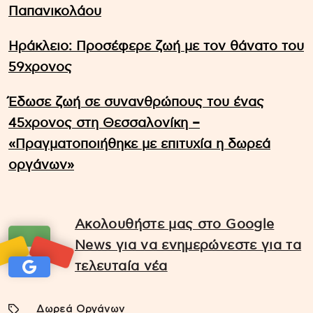
Παπανικολάου
Ηράκλειο: Προσέφερε ζωή με τον θάνατο του
59χρονος
Έδωσε ζωή σε συνανθρώπους του ένας
45χρονος στη Θεσσαλονίκη –
«Πραγματοποιήθηκε με επιτυχία η δωρεά
οργάνων»
Ακολουθήστε μας στο Google
News για να ενημερώνεστε για τα
τελευταία νέα
Δωρεά Οργάνων