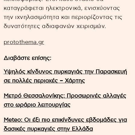
καταγράφεται ηλεκτρονικά, ενισχύοντας
την ιχνηλασιμότητα και περιορίζοντας τις
δυνατότητες αδιαφανών χειρισμών.
protothema.gr
Διαβάστε επίσης:
Υψηλός κίνδυνος πυρκαγιάς την Παρασκευή
σε πολλές περιοχές – Χάρτης
Μετρό Θεσσαλονίκης: Προσωρινές αλλαγές
στο ωράριο λειτουργίας
Meteo: Οι έξι πιο επικίνδυνες εβδομάδες για
δασικές πυρκαγιές στην Ελλάδα