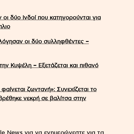
οι δύο Ινδοί που κατηγορούνται για
πλιο
όγησαν οι δύο συλληφθέντες –
την Κυψέλη – Εξετάζεται και πιθανό
 φαίνεται ζωντανή»: Συνεχίζεται το
βρέθηκε νεκρή σε βαλίτσα στην
e News για να ενημερώνεστε για τα