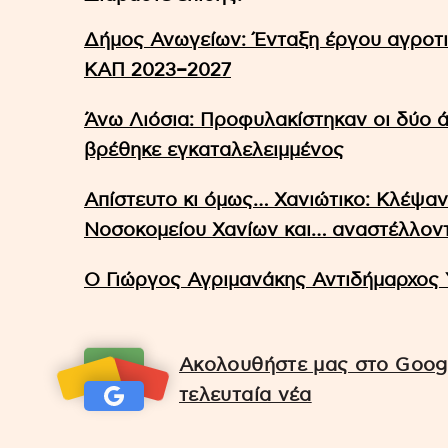
Δήμος Ανωγείων: Ένταξη έργου αγροτι
ΚΑΠ 2023–2027
Άνω Λιόσια: Προφυλακίστηκαν οι δύο ά
βρέθηκε εγκαταλελειμμένος
Απίστευτο κι όμως… Χανιώτικο: Κλέψαν
Νοσοκομείου Χανίων και… αναστέλλοντ
Ο Γιώργος Αγριμανάκης Αντιδήμαρχος 
Ακολουθήστε μας στο Googl
τελευταία νέα