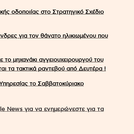
κής οδοποιίας στο Στρατηγικό Σχέδιο
νδρες για τον θάνατο ηλικιωμένου που
ε το μηχανάκι αγγειουχειρουργού του
αι τα τακτικά ραντεβού από Δευτέρα !
Υπηρεσίας το Σαββατοκύριακο
e News για να ενημερώνεστε για τα