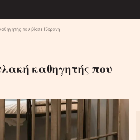
αθηγητής που βίασε 15χρονη
υλακή καθηγητής που