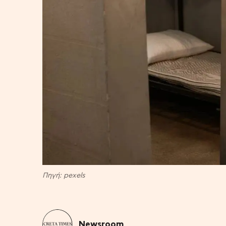
Πηγή: pexels
Newsroom