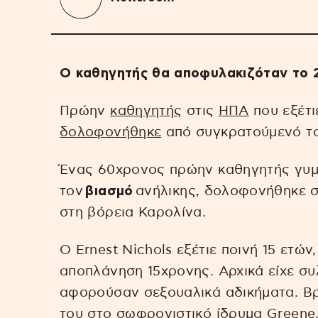
Ο καθηγητής θα αποφυλακιζόταν το 
Πρώην
καθηγητής
στις
ΗΠΑ
που εξέτι
δολοφονήθηκε
από συγκρατούμενό τ
Ένας 60χρονος πρώην καθηγητής γυμν
τον
βιασμό
ανήλικης, δολοφονήθηκε 
στη βόρεια Καρολίνα.
Ο Ernest Nichols εξέτιε ποινή 15 ετών,
αποπλάνηση 15χρονης. Αρχικά είχε συ
αφορούσαν σεξουαλικά αδικήματα. Βρ
του στο σωφρονιστικό ίδρυμα Greene