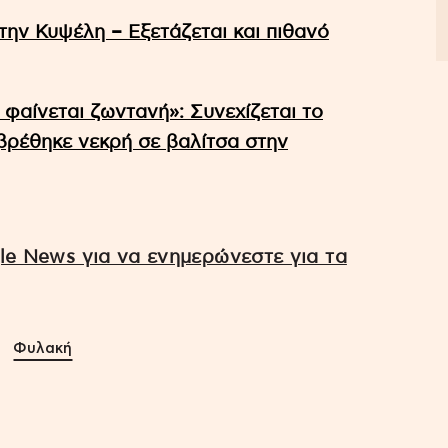
την Κυψέλη – Εξετάζεται και πιθανό
 φαίνεται ζωντανή»: Συνεχίζεται το
βρέθηκε νεκρή σε βαλίτσα στην
e News για να ενημερώνεστε για τα
Φυλακή