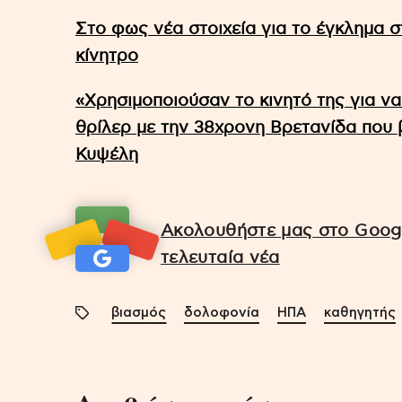
Στο φως νέα στοιχεία για το έγκλημα σ
κίνητρο
«Χρησιμοποιούσαν το κινητό της για να
θρίλερ με την 38χρονη Βρετανίδα που 
Κυψέλη
Ακολουθήστε μας στο Googl
τελευταία νέα
βιασμός
δολοφονία
ΗΠΑ
καθηγητής