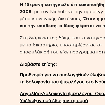
Η 15χρονη κατήγγειλε ότι κακοποιήθ
2008
, με τον Nichols να την προσεγ
μέσα κοινωνικής δικτύωσης.
Όταν η μ
για την υπόθεση, ο ίδιος φέρεται να 
Στη διάρκεια της δίκης του, ο κατηγ
με το δικαστήριο, υποστηρίζοντας ότι
αποφυλάκισή του είχε προγραμματιστε
Διαβάστε επίσης:
Προθεσμία για να απολογηθούν έλαβαν 
τη δολοφονία του ψυχολόγου στο Ναύ
Αργολίδα-Δολοφονία ψυχολόγου: Ομολ
Υπέδειξαν πού έθαψαν τη σορό