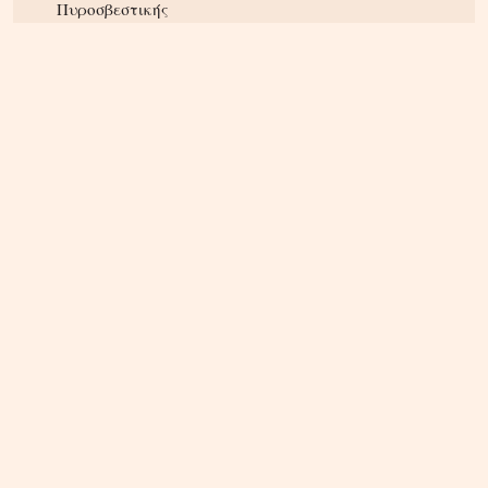
Πυροσβεστικής
ΚΡΗΤΗ
09.08.2026, 8:36
Σητεία: Ένα τσιγάρο παραλίγο να βάλει φωτιά
στις Λιθίνες