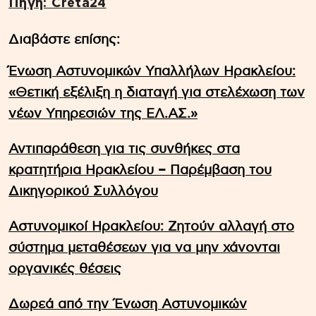
Πηγή: Creta24
Διαβάστε επίσης:
Ένωση Αστυνομικών Υπαλλήλων Ηρακλείου:
«Θετική εξέλιξη η διαταγή για στελέχωση των
νέων Υπηρεσιών της ΕΛ.ΑΣ.»
Αντιπαράθεση για τις συνθήκες στα
κρατητήρια Ηρακλείου – Παρέμβαση του
Δικηγορικού Συλλόγου
Αστυνομικοί Ηρακλείου: Ζητούν αλλαγή στο
σύστημα μεταθέσεων για να μην χάνονται
οργανικές θέσεις
Δωρεά από την Ένωση Αστυνομικών