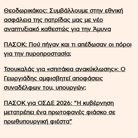
Θεοδωρικάκος: Συμβάλλουμε στην εθνική
ασφάλεια της πατρίδας μας με νέο
αναπτυξιακό καθεστώς για την Άμυνα
ΠΑΣΟΚ: Πού πήγαν και τι απέδωσαν οι πόροι
για την πυροπροστασία;
Τσουκαλάς για «σπιτάκια ανακύκλωσης»: Ο
Γεωργιάδης αμφισβητεί αποφάσεις
συναδέλφων του, υπουργών;
ΠΑΣΟΚ για ΟΣΔΕ 2026: “Η κυβέρνηση
μετατρέπει ένα πρωτοφανές φιάσκο σε
πρωθυπουργική φιέστα”