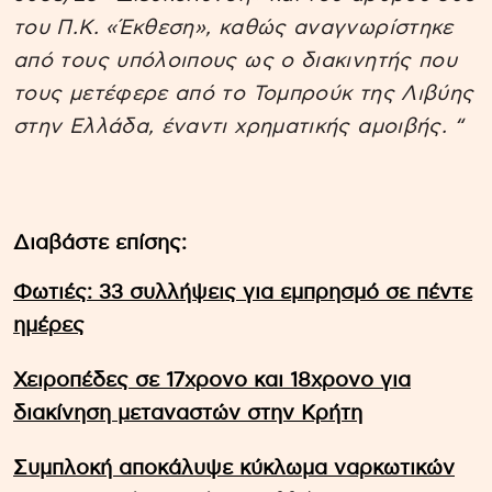
του Π.Κ. «Έκθεση», καθώς αναγνωρίστηκε
από τους υπόλοιπους ως ο διακινητής που
τους μετέφερε από το Τομπρούκ της Λιβύης
στην Ελλάδα, έναντι χρηματικής αμοιβής. “
Διαβάστε επίσης:
Φωτιές: 33 συλλήψεις για εμπρησμό σε πέντε
ημέρες
Χειροπέδες σε 17χρονο και 18χρονο για
διακίνηση μεταναστών στην Κρήτη
Συμπλοκή αποκάλυψε κύκλωμα ναρκωτικών