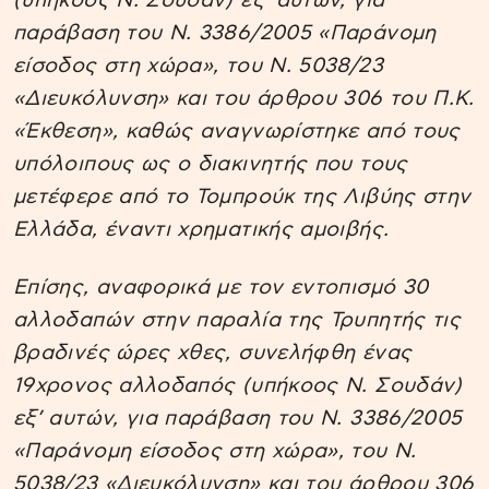
(υπήκοος Ν. Σουδάν) εξ’ αυτών, για
παράβαση του Ν. 3386/2005 «Παράνομη
είσοδος στη χώρα», του Ν. 5038/23
«Διευκόλυνση» και του άρθρου 306 του Π.Κ.
«Έκθεση», καθώς αναγνωρίστηκε από τους
υπόλοιπους ως ο διακινητής που τους
μετέφερε από το Τομπρούκ της Λιβύης στην
Ελλάδα, έναντι χρηματικής αμοιβής.
Eπίσης, αναφορικά με τον εντοπισμό 30
αλλοδαπών στην παραλία της Τρυπητής τις
βραδινές ώρες χθες, συνελήφθη ένας
19χρονος αλλοδαπός (υπήκοος Ν. Σουδάν)
εξ’ αυτών, για παράβαση του Ν. 3386/2005
«Παράνομη είσοδος στη χώρα», του Ν.
5038/23 «Διευκόλυνση» και του άρθρου 306