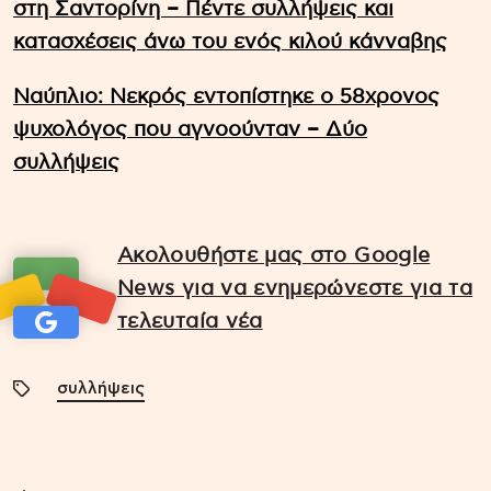
στη Σαντορίνη – Πέντε συλλήψεις και
κατασχέσεις άνω του ενός κιλού κάνναβης
Ναύπλιο: Νεκρός εντοπίστηκε ο 58χρονος
ψυχολόγος που αγνοούνταν – Δύο
συλλήψεις
Ακολουθήστε μας στο Google
News για να ενημερώνεστε για τα
τελευταία νέα
συλλήψεις