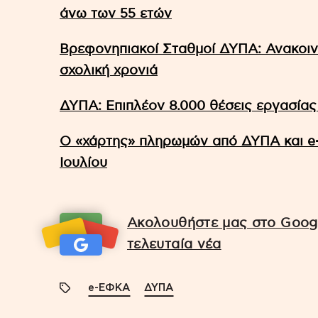
άνω των 55 ετών
Βρεφονηπιακοί Σταθμοί ΔΥΠΑ: Ανακοινώ
σχολική χρονιά
ΔΥΠΑ: Επιπλέον 8.000 θέσεις εργασίας
Ο «χάρτης» πληρωμών από ΔΥΠΑ και e-
Ιουλίου
Ακολουθήστε μας στο Googl
τελευταία νέα
e-ΕΦΚΑ
ΔΥΠΑ