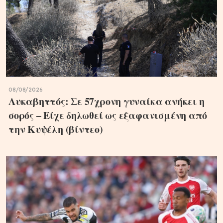
08/08/2026
Λυκαβηττός: Σε 57χρονη γυναίκα ανήκει η
σορός – Είχε δηλωθεί ως εξαφανισμένη από
την Κυψέλη (βίντεο)