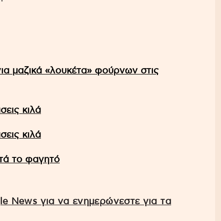
για μαζικά «λουκέτα» φούρνων στις
σεις κιλά
σεις κιλά
τά το φαγητό
e News για να ενημερώνεστε για τα