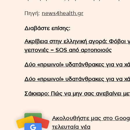
Πηγή:
news4health.gr
Διαβάστε επίσης:
Ακρίβεια στην ελληνική αγορά: Φόβοι 
γειτονιές – SOS από αρτοποιούς
Δύο «πρωινοί» υδατάνθρακες για να χά
Δύο «πρωινοί» υδατάνθρακες για να χά
Σάκχαρο: Πώς να μην σας ανεβαίνει με
Ακολουθήστε μας στο Googl
τελευταία νέα