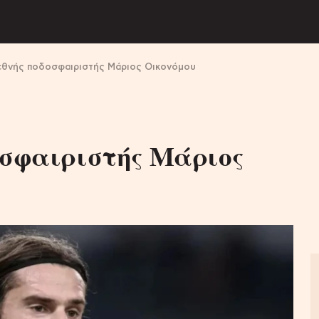
εθνής ποδοσφαιριστής Μάριος Οικονόμου
οσφαιριστής Μάριος