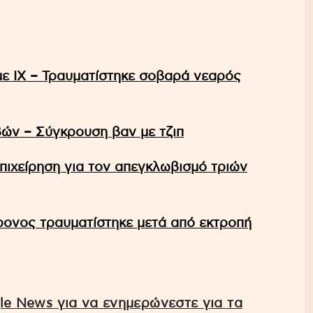
ε ΙΧ – Τραυματίστηκε σοβαρά νεαρός
ών – Σύγκρουση βαν με τζιπ
πιχείρηση για τον απεγκλωβισμό τριών
ονος τραυματίστηκε μετά από εκτροπή
e News για να ενημερώνεστε για τα