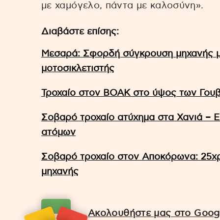
με χαμόγελο, πάντα με καλοσύνη».
Διαβάστε επίσης:
Μεσαρά: Σφορδή σύγκρουση μηχανής μ
μοτοσικλετιστής
Τροχαίο στον ΒΟΑΚ στο ύψος των Γουβ
Σοβαρό τροχαίο ατύχημα στα Χανιά – Ε
ατόμων
Σοβαρό τροχαίο στον Αποκόρωνα: 25χρ
μηχανής
Ακολουθήστε μας στο Googl