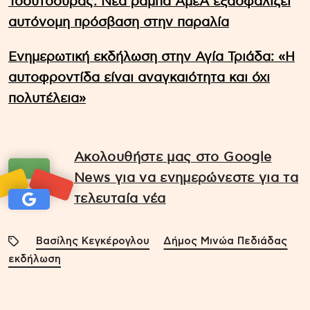
Τσούτσουρας: Νέα ράμπα ΑμεΑ εξασφαλίζει
αυτόνομη πρόσβαση στην παραλία
Ενημερωτική εκδήλωση στην Αγία Τριάδα: «Η
αυτοφροντίδα είναι αναγκαιότητα και όχι
πολυτέλεια»
Ακολουθήστε μας στο Google
News για να ενημερώνεστε για τα
τελευταία νέα
Βασίλης Κεγκέρογλου
Δήμος Μινώα Πεδιάδας
εκδήλωση