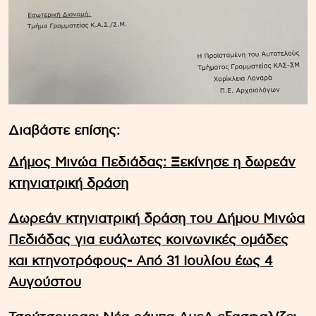
Διαβάστε επίσης:
Δήμος Μινώα Πεδιάδας: Ξεκίνησε η δωρεάν
κτηνιατρική δράση
Δωρεάν κτηνιατρική δράση του Δήμου Μινώα
Πεδιάδας για ευάλωτες κοινωνικές ομάδες
και κτηνοτρόφους- Από 31 Ιουλίου έως 4
Αυγούστου