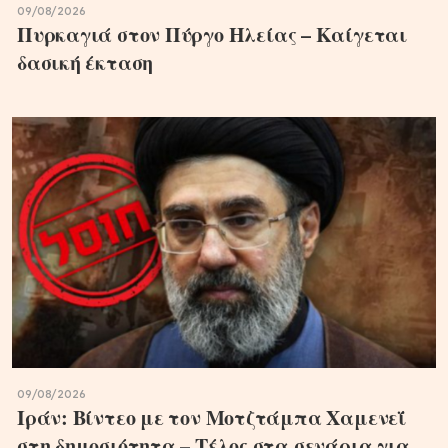
09/08/2026
Πυρκαγιά στον Πύργο Ηλείας – Καίγεται
δασική έκταση
09/08/2026
Ιράν: Βίντεο με τον Μοτζτάμπα Χαμενεΐ
στη δημοσιότητα – Τέλος στα σενάρια για