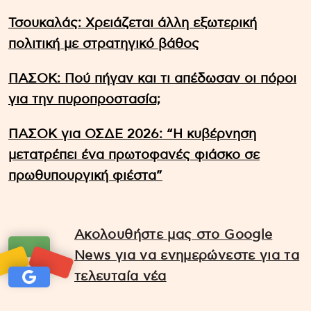
Τσουκαλάς: Xρειάζεται άλλη εξωτερική
πολιτική με στρατηγικό βάθος
ΠΑΣΟΚ: Πού πήγαν και τι απέδωσαν οι πόροι
για την πυροπροστασία;
ΠΑΣΟΚ για ΟΣΔΕ 2026: “Η κυβέρνηση
μετατρέπει ένα πρωτοφανές φιάσκο σε
πρωθυπουργική φιέστα”
Ακολουθήστε μας στο Google
News για να ενημερώνεστε για τα
τελευταία νέα