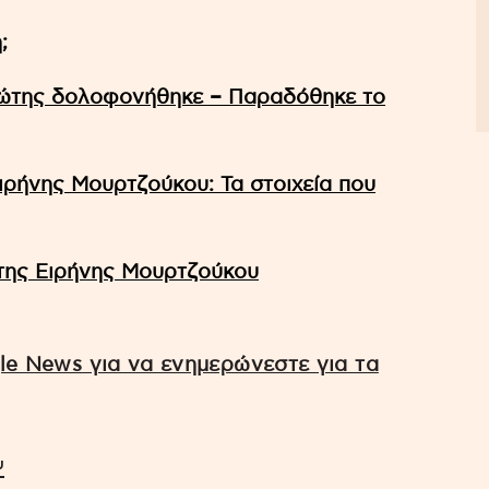
;
ιώτης δολοφονήθηκε – Παραδόθηκε το
ιρήνης Μουρτζούκου: Τα στοιχεία που
 της Ειρήνης Μουρτζούκου
e News για να ενημερώνεστε για τα
υ