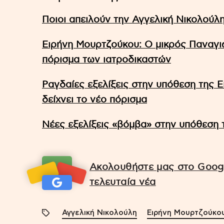
Ποιοι απειλούν την Αγγελική Νικολούλη
Ειρήνη Μουρτζούκου: Ο μικρός Παναγ
πόρισμα των ιατροδικαστών
Ραγδαίες εξελίξεις στην υπόθεση της Ε
δείχνει το νέο πόρισμα
Νέες εξελίξεις «βόμβα» στην υπόθεση
Ακολουθήστε μας στο Googl
τελευταία νέα
Αγγελική Νικολούλη
Ειρήνη Μουρτζούκο