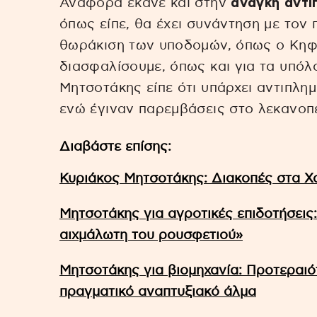
Αναφορά έκανε και στην
ανάγκη αντι
όπως είπε, θα έχει συνάντηση με τον 
θωράκιση των υποδομών, όπως ο Κηφι
διασφαλίσουμε, όπως και για τα υπόλο
Μητσοτάκης είπε ότι υπάρχει αντιπλημ
ενώ έγιναν παρεμβάσεις στο λεκανοπ
Διαβάστε επίσης:
Κυριάκος Μητσοτάκης: Διακοπές στα Χ
Μητσοτάκης για αγροτικές επιδοτήσεις:
αιχμάλωτη του ρουσφετιού»
Μητσοτάκης για βιομηχανία: Προτεραιό
πραγματικό αναπτυξιακό άλμα