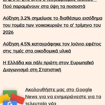
Πού παραμένουν στα ύψη τα ποσοστά
Αύξηση 3,2% σημείωσε το διαθέσιμο εισόδημα
του τομέα των νοικοκυριών το α’ τρίμηνο του
2026
Αύξηση 4,5% καταγράφηκε τον Ιούνιο εφέτος
στις τιμές στα οικοδομικά υλικά
Η Ελλάδα και πάλι πρώτη στον Ευρωπαϊκό
Διαγωνισμό στη Στατιστική
Ακολουθήστε μας στο Google
News για να ενημερώνεστε για τα
τελευταία νέα