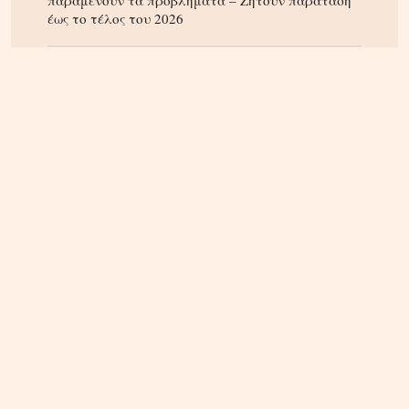
παραμένουν τα προβλήματα – Ζητούν παράταση
έως το τέλος του 2026
ΚΡΗΤΗ
04.08.2026, 12:48
Ηράκλειο: Κόντρα στο εσωτερικό της δημοτικής
αρχής για τις απευθείας αναθέσεις και τις
αναμορφώσεις