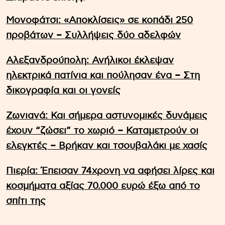
Μονοφάτσι: «Αποκλίσεις» σε κοπάδι 250
προβάτων – Συλλήψεις δύο αδελφών
Αλεξανδρούπολη: Ανήλικοι έκλεψαν
ηλεκτρικά πατίνια και πούλησαν ένα – Στη
δικογραφία και οι γονείς
Ζωνιανά: Και σήμερα αστυνομικές δυνάμεις
έχουν “ζώσει” το χωριό – Καταμετρούν οι
ελεγκτές – Βρήκαν και τσουβαλάκι με χασίς
Πιερία: Έπεισαν 74χρονη να αφήσει λίρες και
κοσμήματα αξίας 70.000 ευρώ έξω από το
σπίτι της