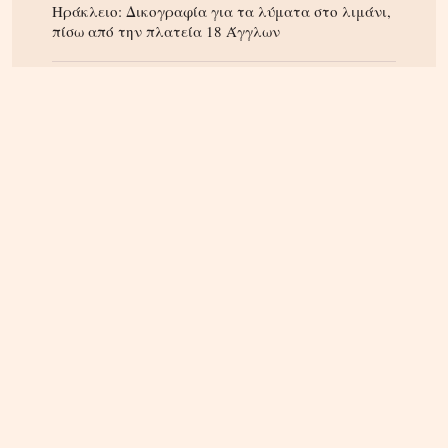
Ηράκλειο: Δικογραφία για τα λύματα στο λιμάνι,
πίσω από την πλατεία 18 Άγγλων
ΚΡΗΤΗ
08.08.2026, 22:01
Κυριάκος Μητσοτάκης: Διακοπές στα Χανιά – Που
βρέθηκε (φωτογραφία)