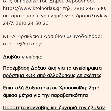
στις υπηρεσίες του Δήμου Χερσονήσου.
https://www.ktelherlas.gr τηλ. 2810 246 530,
αυτοματοποιημένη ενημέρωση δρομολογίων
24/7, 2810 24 50 20
ΚΤΕΛ Ηρακλείου Λασιθίου «Συνοδοιπόροι
στα ταξίδια σας»
Διαβάστε επίσης:
Παρέμβαση Δοξαστάκη για τα ανείσπρακτα
πρόστιμα ΚΟΚ από αλλοδαπούς επισκέπτες
Επιστολή Δοξαστάκη σε Χρυσοχοΐδη: Ζητά
άμεσα μέτρα για την παραβατικότητα
Ποσότητα κάνναβης και ζυγαριά τον έβαλαν