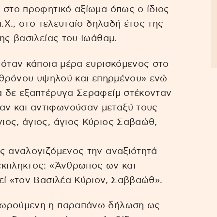
 στο προφητικό αξίωμα όπως ο ίδιος
π.Χ., στο τελευταίο δηλαδή έτος της
ης βασιλείας του Ιωάθαμ.
 όταν κάποια μέρα ευρισκόμενος στο
ί θρόνου υψηλού και επηρμένου» ενώ
α δε εξαπτέρυγα Σεραφείμ στέκονταν
ν και αντιφωνούσαν μεταξύ τους
ιος, άγιος, άγιος Κύριος Σαβαώθ,
ας αναλογιζόμενος την αναξιότητά
έκπληκτος: «Άνθρωπος ων και
εί «τον Βασιλέα Κύριον, Σαββαώθ».
εωρούμενη η παραπάνω δήλωση ως