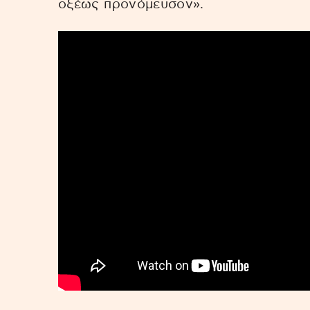
οξέως προνόμευσον».