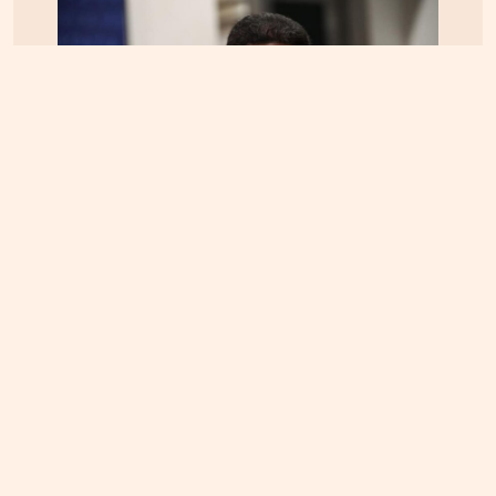
ΚΡΗΤΗ
04.08.2026, 18:24
Τέλος στην ταλαιπωρία των οδηγών στην Κρήτη;
Παρέμβαση Αυγενάκη για ψηφιακό «χάρτη» σε
πραγματικό χρόνο για όλα τα έργα και τις
κλειστές λωρίδες!