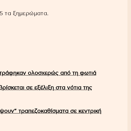
5 τα ξημερώματα.
αστράφηκαν ολοσχερώς από τη φωτιά
ρίσκεται σε εξέλιξη στα νότια της
έψουν” τραπεζοκαθίσματα σε κεντρική