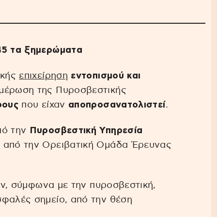
45 τα ξημερώματα
ακής
επιχείρηση
εντοπισμού και
ημέρωση της Πυροσβεστικής
ρους
που είχαν
αποπροσανατολιστεί
.
πό την
Πυροσβεστική Υπηρεσία
ς
από την Ορειβατική Ομάδα Έρευνας
τών, σύμφωνα με την πυροσβεστική,
σφαλές σημείο, από την θέση