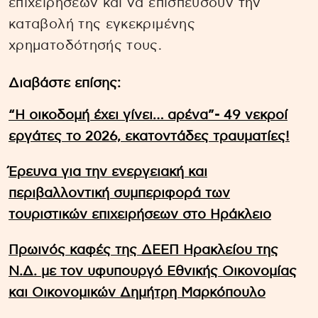
επιχειρήσεων και να επισπεύσουν την
καταβολή της εγκεκριμένης
χρηματοδότησής τους.
Διαβάστε επίσης:
“Η οικοδομή έχει γίνει… αρένα”- 49 νεκροί
εργάτες το 2026, εκατοντάδες τραυματίες!
Έρευνα για την ενεργειακή και
περιβαλλοντική συμπεριφορά των
τουριστικών επιχειρήσεων στο Ηράκλειο
Πρωινός καφές της ΔΕΕΠ Ηρακλείου της
Ν.Δ. με τον υφυπουργό Εθνικής Οικονομίας
και Οικονομικών Δημήτρη Μαρκόπουλο