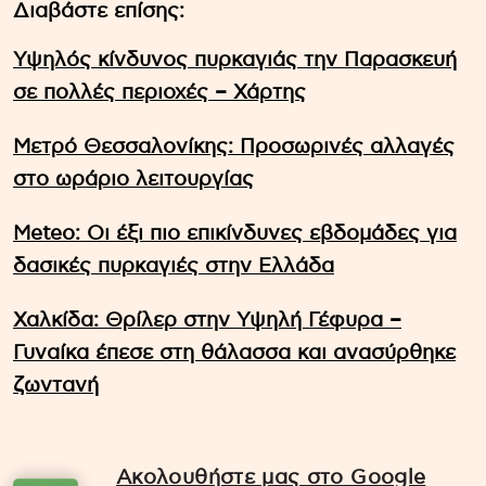
Διαβάστε επίσης:
Υψηλός κίνδυνος πυρκαγιάς την Παρασκευή
σε πολλές περιοχές – Χάρτης
Μετρό Θεσσαλονίκης: Προσωρινές αλλαγές
στο ωράριο λειτουργίας
Meteo: Οι έξι πιο επικίνδυνες εβδομάδες για
δασικές πυρκαγιές στην Ελλάδα
Χαλκίδα: Θρίλερ στην Υψηλή Γέφυρα –
Γυναίκα έπεσε στη θάλασσα και ανασύρθηκε
ζωντανή
Ακολουθήστε μας στο Google